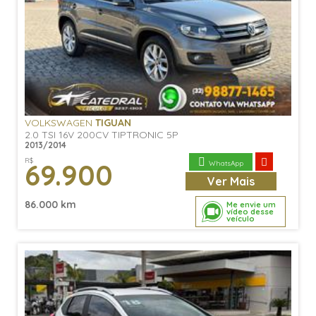
VOLKSWAGEN
TIGUAN
2.0 TSI 16V 200CV TIPTRONIC 5P
2013/2014
R$
69.900
WhatsApp
Ver
Mais
86.000 km
Me envie um
vídeo desse
veículo