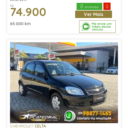
R$
74.900
WhatsApp
Ver
Mais
65.000 km
Me envie um
vídeo desse
veículo
CHEVROLET
CELTA