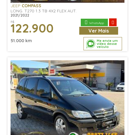
JEEP
COMPASS
LONG. T270 1.3 TB 4X2 FLEX AUT.
2021/2022
R$
122.900
WhatsApp
Ver
Mais
51.000 km
Me envie um
vídeo desse
veículo