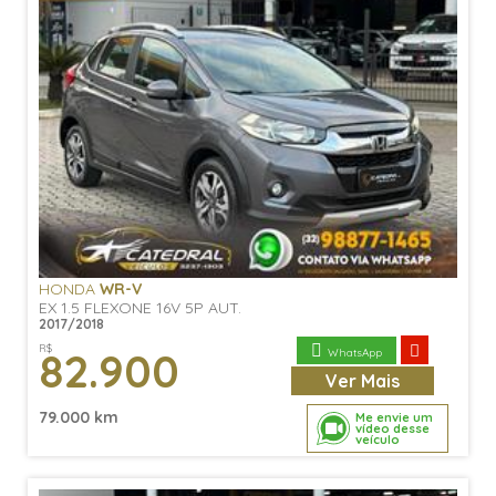
HONDA
WR-V
EX 1.5 FLEXONE 16V 5P AUT.
2017/2018
R$
82.900
WhatsApp
Ver
Mais
79.000 km
Me envie um
vídeo desse
veículo