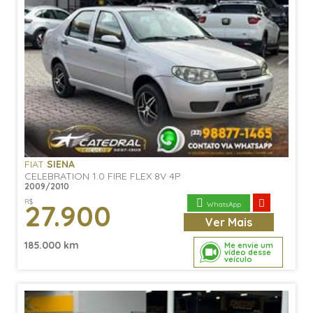
FIAT
SIENA
CELEBRATION 1.0 FIRE FLEX 8V 4P
2009/2010
R$
27.900
WhatsApp
Ver
Mais
185.000 km
Me envie um
vídeo desse
veículo