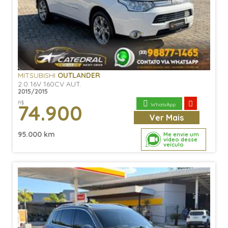
MITSUBISHI
OUTLANDER
2.0 16V 160CV AUT.
2015/2015
R$
74.900
WhatsApp
Ver
Mais
95.000 km
Me envie um
vídeo desse
veículo