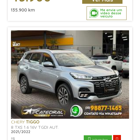
135.900 km
Me envie um
vídeo desse
veículo
CHERY
TIGGO
8 TXS 1.6 16V TGDI AUT.
2021/2022
R$
WhatsApp