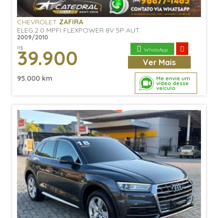
CHEVROLET
ZAFIRA
ELEG.2.0 MPFI FLEXPOWER 8V 5P AUT
2009/2010
R$
39.900
WhatsApp
Ver
Mais
95.000 km
Me envie um
vídeo desse
veículo