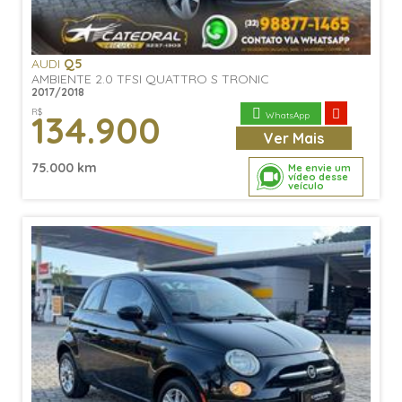
AUDI
Q5
AMBIENTE 2.0 TFSI QUATTRO S TRONIC
2017/2018
R$
134.900
WhatsApp
Ver
Mais
75.000 km
Me envie um
vídeo desse
veículo