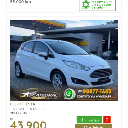
53.000 km
Me envie um
vídeo desse
veículo
FORD
FIESTA
1.6 16V FLEX MEC. 5P
2014/2015
R$
43.900
WhatsApp
Ver
Mais