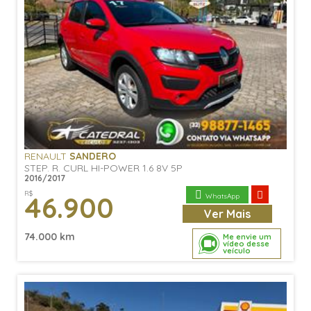
RENAULT
SANDERO
STEP. R. CURL HI-POWER 1.6 8V 5P
2016/2017
R$
46.900
WhatsApp
Ver
Mais
74.000 km
Me envie um
vídeo desse
veículo