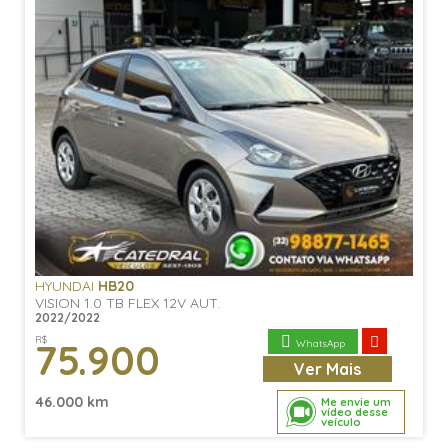
HYUNDAI
HB20
VISION 1.0 TB FLEX 12V AUT.
2022/2022
R$
75.900
WhatsApp
Ver
Mais
46.000 km
Me envie um
vídeo desse
veículo