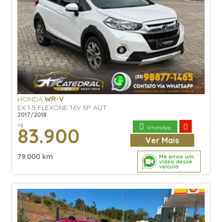
HONDA
WR-V
EX 1.5 FLEXONE 16V 5P AUT.
2017/2018
R$
83.900
WhatsApp
Ver
Mais
79.000 km
Me envie um
vídeo desse
veículo