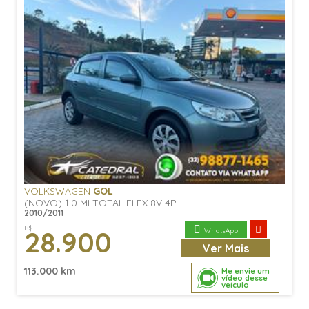
VOLKSWAGEN
GOL
(NOVO) 1.0 MI TOTAL FLEX 8V 4P
2010/2011
R$
28.900
WhatsApp
Ver
Mais
113.000 km
Me envie um
vídeo desse
veículo