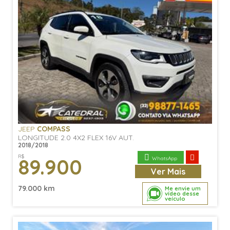
JEEP
COMPASS
LONGITUDE 2.0 4X2 FLEX 16V AUT.
2018/2018
R$
89.900
WhatsApp
Ver
Mais
79.000 km
Me envie um
vídeo desse
veículo