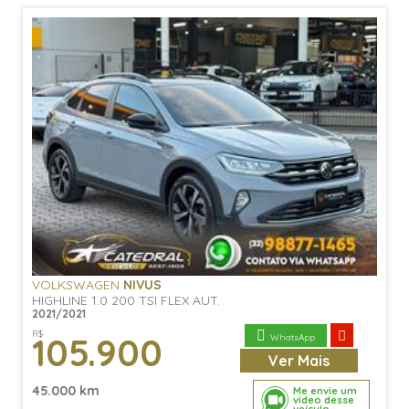
VOLKSWAGEN
NIVUS
HIGHLINE 1.0 200 TSI FLEX AUT.
2021/2021
R$
105.900
WhatsApp
Ver
Mais
45.000 km
Me envie um
vídeo desse