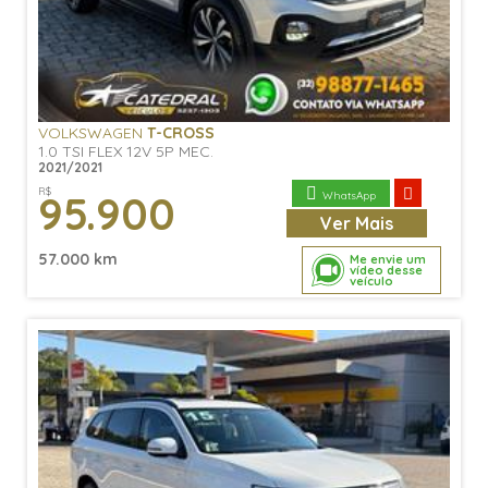
VOLKSWAGEN
T-CROSS
1.0 TSI FLEX 12V 5P MEC.
2021/2021
R$
95.900
WhatsApp
Ver
Mais
57.000 km
Me envie um
vídeo desse
veículo