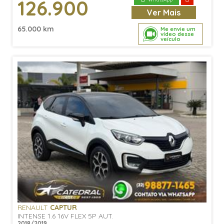
126.900
Ver
Mais
65.000 km
Me envie um
vídeo desse
veículo
RENAULT
CAPTUR
INTENSE 1.6 16V FLEX 5P AUT.
2018/2019