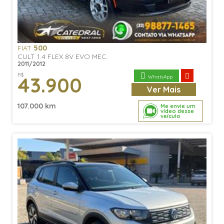
FIAT
500
CULT 1.4 FLEX 8V EVO MEC.
2011/2012
R$
43.900
WhatsApp
Ver
Mais
107.000 km
Me envie um
vídeo desse
veículo