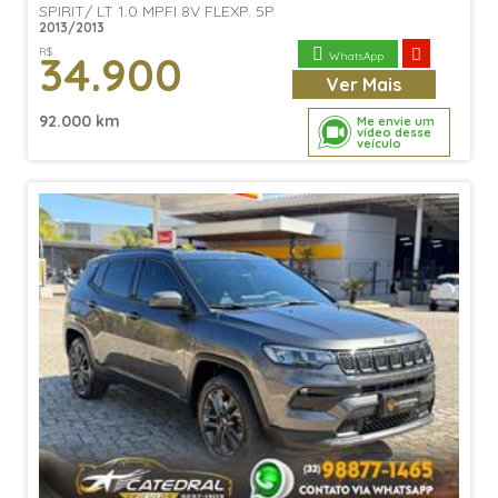
SPIRIT/ LT 1.0 MPFI 8V FLEXP. 5P
2013/2013
R$
34.900
WhatsApp
Ver
Mais
92.000 km
Me envie um
vídeo desse
veículo